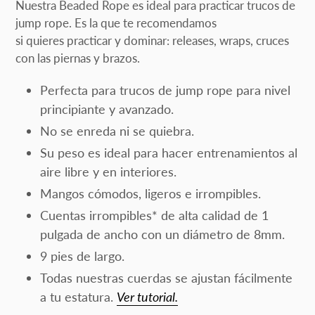
el
Nuestra Beaded Rope es ideal para practicar trucos de
producto
jump rope. Es la que te recomendamos
a
si quieres practicar y dominar: releases, wraps, cruces
tu
con las piernas y brazos.
carrito
Perfecta para trucos de jump rope para nivel
principiante y avanzado.
No se enreda ni se quiebra.
Su peso es ideal para hacer entrenamientos al
aire libre y en interiores.
Mangos cómodos, ligeros e irrompibles.
Cuentas irrompibles* de alta calidad de 1
pulgada de ancho con un diámetro de 8mm.
9 pies de largo.
Todas nuestras cuerdas se ajustan fácilmente
a tu estatura.
Ver tutorial.