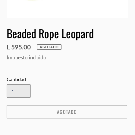
Beaded Rope Leopard
Precio
L 595.00
AGOTADO
habitual
Impuesto incluido.
Cantidad
AGOTADO
Agregando